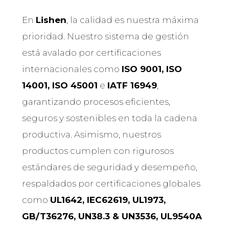
En
Lishen
, la calidad es nuestra máxima
prioridad. Nuestro sistema de gestión
está avalado por certificaciones
internacionales como
ISO 9001, ISO
14001, ISO 45001
e
IATF 16949
,
garantizando procesos eficientes,
seguros y sostenibles en toda la cadena
productiva. Asimismo, nuestros
productos cumplen con rigurosos
estándares de seguridad y desempeño,
respaldados por certificaciones globales
como
UL1642, IEC62619, UL1973,
GB/T36276, UN38.3 & UN3536, UL9540A