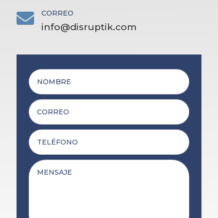
CORREO

info@disruptik.com