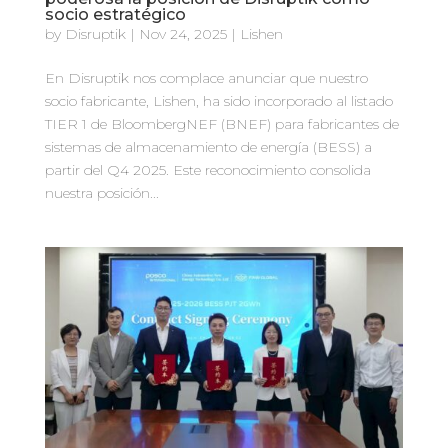
socio estratégico
by
Disruptik
|
Nov 24, 2025
|
Lishen
En Disruptik nos complace anunciar que nuestro
socio fabricante, Lishen, ha sido incorporado al listado
TIER 1 de BloombergNEF (BNEF) para fabricantes de
sistemas de almacenamiento de energía (BESS) a
partir del Q4 2025. Este reconocimiento consolida
nuestra posición...