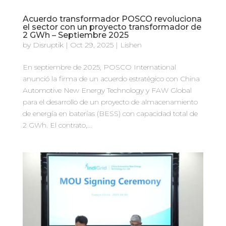
Acuerdo transformador POSCO revoluciona
el sector con un proyecto transformador de
2 GWh – Septiembre 2025
by
Disruptik
|
Oct 29, 2025
|
Lishen
En septiembre de 2025, POSCO International
anunció la firma de un acuerdo estratégico con China
Automotive New Energy Technology y FAW Global
para el desarrollo de un proyecto de almacenamiento
de energía en baterías (BESS) con capacidad total de
2 GWh. El contrato,...